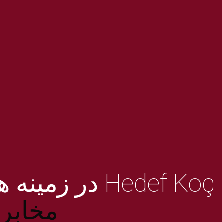
ی
مخابر