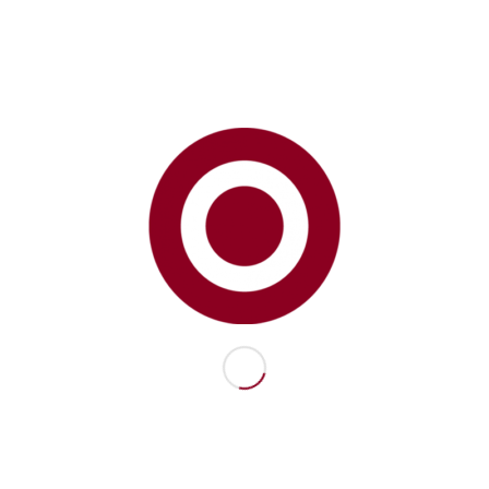
است به روز نگه داشته و با توانایی های حل مسئله و تجربه
همه کاره خود به پروژه های بزرگ ارزش افزوده است.
مخاطب
نشانی
Atatürk Mh. Ertuğrul Gazi Sk. Metropol
İstanbul Sitesi C1 Blok K:16 D:269 Ataşehir
– İstanbul / TURKEY
تلفن
+90 553 228 98 60