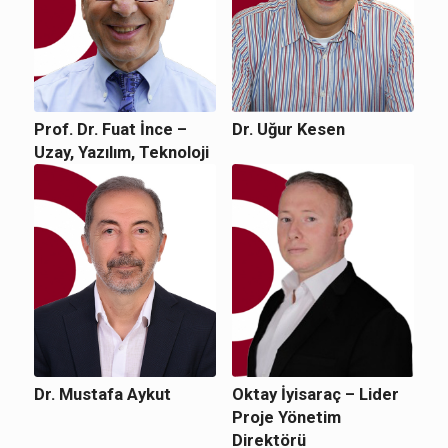
Prof. Dr. Fuat İnce –
Dr. Uğur Kesen
Uzay, Yazılım, Teknoloji
Dr. Mustafa Aykut
Oktay İyisaraç – Lider
Proje Yönetim
Direktörü