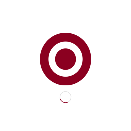
STOS ZAFER BAYRAMIMIZ KUTLU
/
/
Ağustos 25, 2025
in
forum
tarafından
hedef-koc
ımız güçle, geleceğe umutla bakıyoruz.
r Bayramı’mız kutlu olsun!
aferBayramı
be/lZxRDsmfeyE