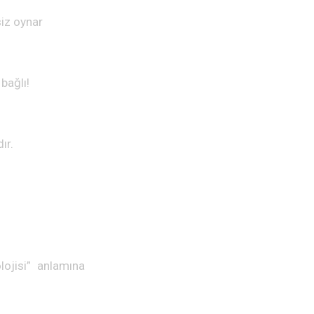
siz oynar
 bağlı!
ır.
lojisi” anlamına