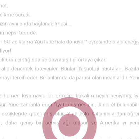
net,
cikme süresi,
hazın aynı anda bağlanabilmesi…
ın hepsi teoride.
m 5G açık ama YouTube hâlâ dönüyor” evresinde olabileceği
liyor!
ik ürün çıktığında üç davranış tipi ortaya çıkar.
 alıp denemek isteyenler. Bunlar Teknoloji hastaları. Bazıl
mayı tercih eder. Bir anlamda da parası olan insanlardır. Ye
na hemen kıyamayıp bir görelim bakalım neyin nesiymiş, iyi
ur. Yine zamanla ürün fiyatı düşmesinin, ikinci el bulunabi
p eksikleride giderilmiş olur. Yine eski kullanıcılardan ö
lir, daha geniş bir servis ağı oluşur ve Amerika yı ye