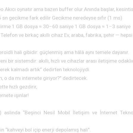
 Akıcı oynatır ama bazen buffer olur Anında başlar, kesinti
5 sn gecikme fark edilir Gecikme neredeyse sıfır (1 ms)
dirme 1 GB dosya ≈ 30–60 saniye 1 GB dosya ≈ 1–3 saniye
Telefon ve birkaç akıllı cihaz Ev, araba, fabrika, şehir — hepsi
teroidli hali gibidir: güçlenmiş ama hâlâ aynı temele dayanır.
i bir sistemdir: akıllı, hızlı ve cihazlar arası iletişime odaklıd
gerek kalmadı artık” dedirten teknolojiydi.
m, o da mı internete giriyor?” dedirtecek.
tte hızlı gezdirir,
rnete ışınlar!
 aslında “Beşinci Nesil Mobil İletişim ve İnternet Tekno
n “kahveyi bol içip enerji depolamış hali”.