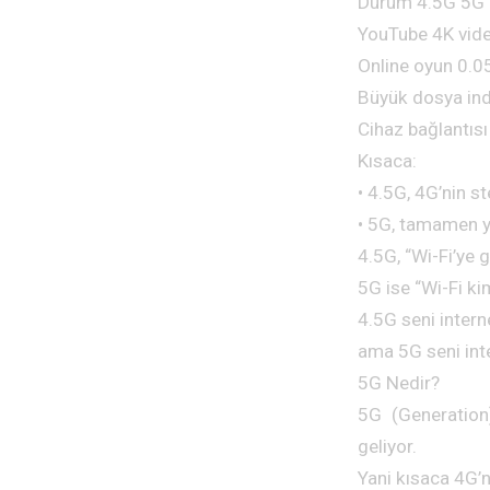
Durum 4.5G 5G
YouTube 4K video
Online oyun 0.0
Büyük dosya in
Cihaz bağlantısı 
Kısaca:
• 4.5G, 4G’nin s
• 5G, tamamen yen
4.5G, “Wi-Fi’ye 
5G ise “Wi-Fi ki
4.5G seni interne
ama 5G seni inte
5G Nedir?
5G (Generation)
geliyor.
Yani kısaca 4G’ni