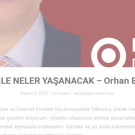
İLE NELER YAŞANACAK – Orhan 
/
/
Kasım 3, 2025
in
forum
tarafından
hedef-koc
zlar ve İnternet modem hızı konusunda Teknoloji olarak ner
bir görelim istiyorum. Uyumlu cihazınızın olması durumunda 
meler konusunu irdeleyelim. Varolan ve şu anda kullanımda