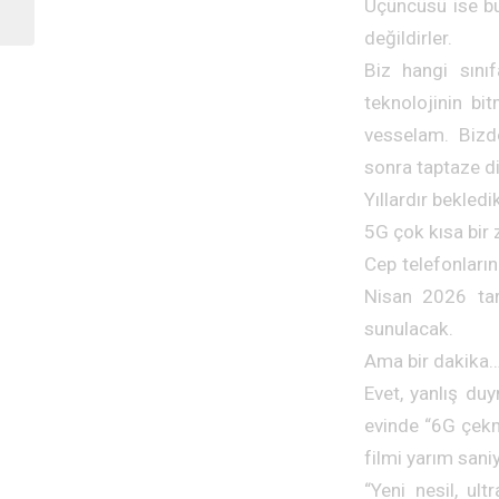
Üçüncüsü ise b
Planlama için Uyarı –...
değildirler.
Biz hangi sını
teknolojinin b
vesselam. Bizde
sonra taptaze di
Yıllardır bekledi
5G çok kısa bir
Cep telefonların
Nisan 2026 tar
sunulacak.
Ama bir dakika…
Evet, yanlış duy
evinde “6G çekm
filmi yarım saniy
“Yeni nesil, ul