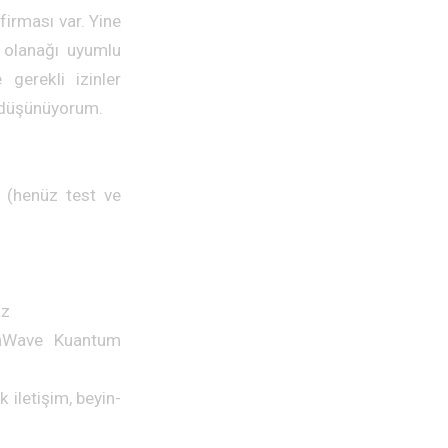
firması var. Yine
u olanağı uyumlu
 gerekli izinler
e düşünüyorum.
mi (henüz test ve
az
mmWave Kuantum
 iletişim, beyin-