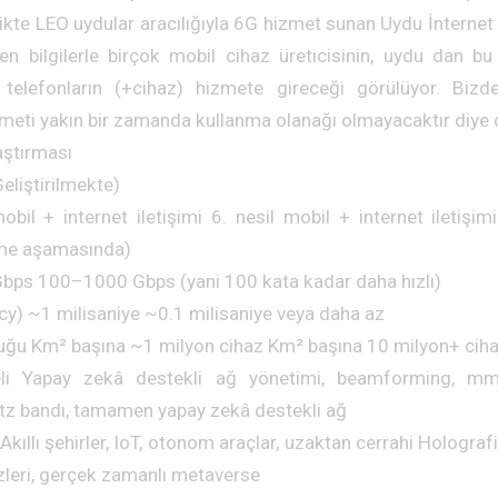
kte LEO uydular aracılığıyla 6G hizmet sunan Uydu İnternet 
len bilgilerle birçok mobil cihaz üreticisinin, uydu dan b
telefonların (+cihaz) hizmete gireceği görülüyor. Bizde
zmeti yakın bir zamanda kullanma olanağı olmayacaktır diy
aştırması
eliştirilmekte)
obil + internet iletişimi 6. nesil mobil + internet iletişi
eme aşamasında)
Gbps 100–1000 Gbps (yani 100 kata kadar daha hızlı)
y) ~1 milisaniye ~0.1 milisaniye veya daha az
uğu Km² başına ~1 milyon cihaz Km² başına 10 milyon+ cih
eli Yapay zekâ destekli ağ yönetimi, beamforming, 
ertz bandı, tamamen yapay zekâ destekli ağ
kıllı şehirler, IoT, otonom araçlar, uzaktan cerrahi Holografik
zleri, gerçek zamanlı metaverse