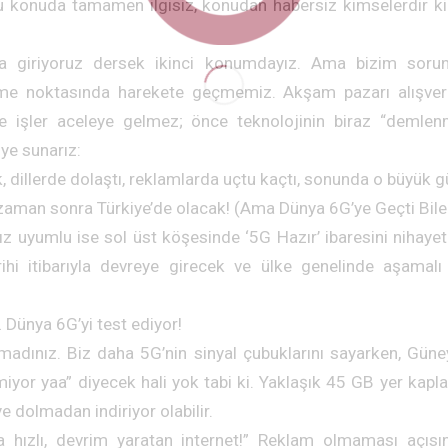
u konuda tamamen ilgisiz, konudan habersiz kimselerdir k
fa giriyoruz dersek ikinci konumdayız. Ama bizim soru
itme noktasında harekete geçmemiz. Akşam pazarı alışveri
 işler aceleye gelmez; önce teknolojinin biraz “demlenm
ye sunarız:
k, dillerde dolaştı, reklamlarda uçtu kaçtı, sonunda o büyük gü
 zaman sonra Türkiye’de olacak! (Ama Dünya 6G’ye Geçti Bil
ız uyumlu ise sol üst köşesinde ‘5G Hazır’ ibaresini nihayet 
ihi itibarıyla devreye girecek ve ülke genelinde aşamalı
 Dünya 6G’yi test ediyor!
madınız. Biz daha 5G’nin sinyal çubuklarını sayarken, Güney
iyor yaa” diyecek hali yok tabi ki. Yaklaşık 45 GB yer kapla
e dolmadan indiriyor olabilir.
tra hızlı, devrim yaratan internet!” Reklam olmaması açıs