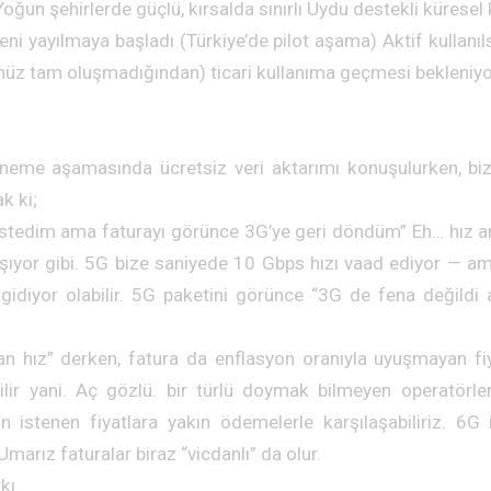
ğun şehirlerde güçlü, kırsalda sınırlı Uydu destekli kürese
ni yayılmaya başladı (Türkiye’de pilot aşama) Aktif kullanıl
enüz tam oluşmadığından) ticari kullanıma geçmesi bekleniy
eme aşamasında ücretsiz veri aktarımı konuşulurken, biz
k ki;
stedim ama faturayı görünce 3G’ye geri döndüm” Eh… hız ar
laşıyor gibi. 5G bize saniyede 10 Gbps hızı vaad ediyor — a
gidiyor olabilir. 5G paketini görünce “3G de fena değildi a
an hız” derken, fatura da enflasyon oranıyla uyuşmayan fi
ilir yani. Aç gözlü. bir türlü doymak bilmeyen operatörle
 istenen fiyatlara yakın ödemelerle karşılaşabiliriz. 6G i
Umarız faturalar biraz “vicdanlı” da olur.
kı