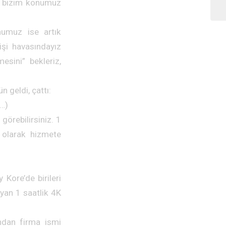
i bizim konumuz
numuz ise artık
şi havasındayız
esini” bekleriz,
n geldi, çattı:
e…)
görebilirsiniz. 1
 olarak hizmete
 Kore’de birileri
yan 1 saatlik 4K
ından firma ismi