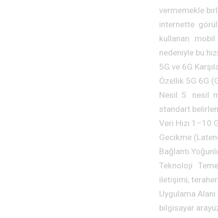
vermemekle birli
internette görü
kullanan mobil 
nedeniyle bu hi
5G ve 6G Karşıl
Özellik 5G 6G (G
Nesil 5. nesil m
standart belirl
Veri Hızı 1–10 
Gecikme (Latenc
Bağlantı Yoğunl
Teknoloji Tem
iletişimi, terah
Uygulama Alanı A
bilgisayar arayü