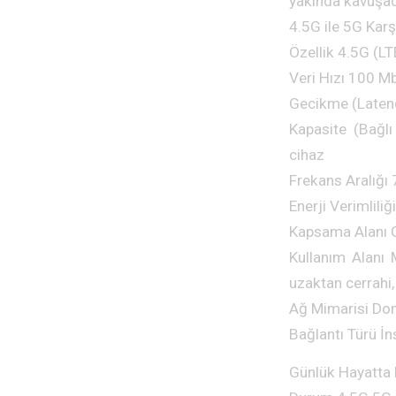
yakında kavuşaca
4.5G ile 5G Karş
Özellik 4.5G (L
Veri Hızı 100 M
Gecikme (Latency
Kapasite (Bağl
cihaz
Frekans Aralığ
Enerji Verimlili
Kapsama Alanı G
Kullanım Alanı M
uzaktan cerrahi,
Ağ Mimarisi Dona
Bağlantı Türü İ
Günlük Hayatta 