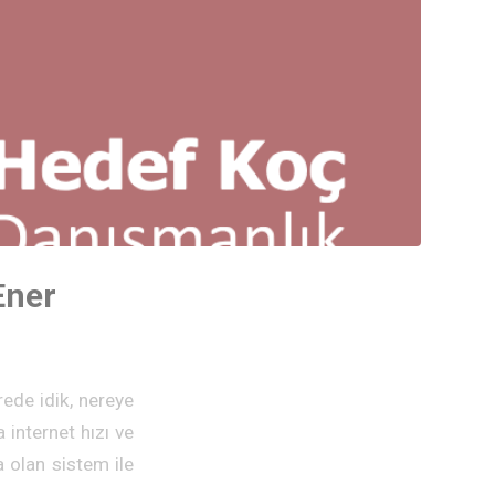
Ener
ede idik, nereye
internet hızı ve
 olan sistem ile