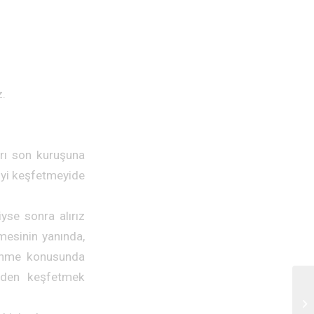
z.
arı son kuruşuna
niyi keşfetmeyide
yse sonra alırız
lmesinin yanında,
ğrenme konusunda
niden keşfetmek