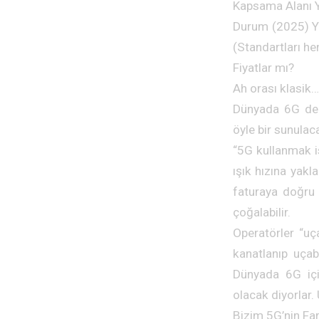
Kapsama Alanı Yo
Durum (2025) Ye
(Standartları h
Fiyatlar mı?
Ah orası klasik…
Dünyada 6G den
öyle bir sunulaca
“5G kullanmak i
ışık hızına yak
faturaya doğru 
çoğalabilir.
Operatörler “uç
kanatlanıp uçab
Dünyada 6G için
olacak diyorlar. 
Bizim 5G’nin Far