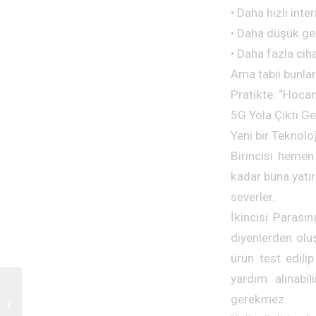
• Daha hızlı inter
• Daha düşük ge
• Daha fazla ci
Ama tabii bunlar
Pratikte: “Hoca
5G Yola Çıktı Ge
Yeni bir Teknoloj
Birincisi hemen
kadar buna yatır
severler.
İkincisi Parası
diyenlerden oluş
ürün test edili
yardım alınabi
Küp Uyduların Çağı:
gerekmez.
Türkiye için Fırsat,