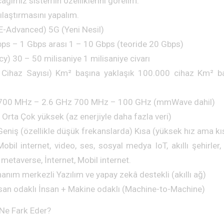
ğımız sistemin özelliklerini görelim.
ılaştırmasını yapalım.
TE-Advanced) 5G (Yeni Nesil)
bps – 1 Gbps arası 1 – 10 Gbps (teoride 20 Gbps)
) 30 – 50 milisaniye 1 milisaniye civarı
ı Cihaz Sayısı) Km² başına yaklaşık 100.000 cihaz Km² b
ı 700 MHz – 2.6 GHz 700 MHz – 100 GHz (mmWave dahil)
ği Orta Çok yüksek (az enerjiyle daha fazla veri)
eniş (özellikle düşük frekanslarda) Kısa (yüksek hız ama kı
obil internet, video, ses, sosyal medya IoT, akıllı şehirler
 metaverse, İnternet, Mobil internet.
nım merkezli Yazılım ve yapay zekâ destekli (akıllı ağ)
nsan odaklı İnsan + Makine odaklı (Machine-to-Machine)
Ne Fark Eder?