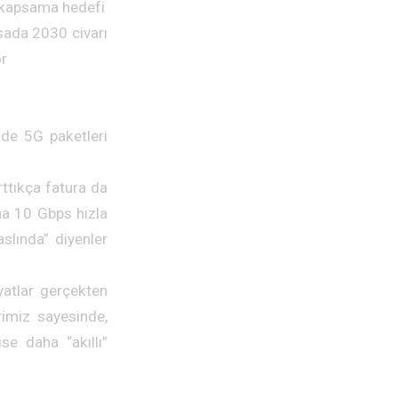
l kapsama hedefi
sada 2030 civarı
or
de 5G paketleri
ttıkça fatura da
ma 10 Gbps hızla
slında” diyenler
yatlar gerçekten
rimiz sayesinde,
se daha “akıllı”