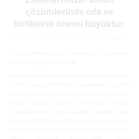
çözümlerinde oda ve
birliklerin önemi büyüktür.
/
/
Mart 22, 2022
in
forum
tarafından
Hayrettin Özaydın
Oda ve birliklerin seçim dönemi geldi, muhakkak
oy vermeye gitme zamanıdır.
Her sektörde olduğu gibi elektronik sektöründe de
esnaf ve sanayicinin haklarını savunması ve işlerini
kolaylaştırması için var olan sivil toplum kuruluşları
vardır. Dernek, oda ve birlikler gibi ve bu
organizasyonlarda görev alanlar maalesef uzun
yıllar hiç değişmeden görevlerine devam edereler.
Aslında değişimle, yeni yöneticilerle yeni fikirlerin
hayat geçmesini sağlayacaktır. Seçim