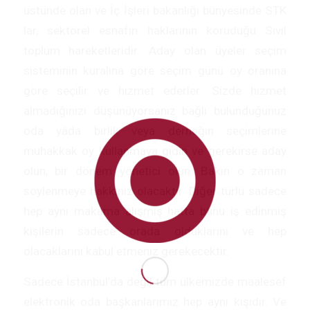
üstünde olan ve İç İşleri bakanlığı bünyesinde STK
lar, sektörel esnafın haklarının koruduğu Sivil
toplum hareketleridir. Aday olan üyeler seçim
sisteminin kuralına göre seçim günü oy oranına
göre seçilir ve hizmet ederler. Sizde hizmet
almadığınızı düşünüyorsanız bağlı bulunduğunuz
oda yâda birlik veya derneğin seçimlerine
muhakkak oy kullanmaya gidin ve gerekirse aday
olun, bir dönem yönetici olun. Bakın o zaman
söylenmeye hakkınız olacaktır. Diğer türlü sadece
hep aynı makama alışmış hatta bunu iş edinmiş
kişilerin sadece orada olduklarını ve hep
olacaklarını kabul etmeniz gerekecektir.
Sadece İstanbul’da değil tüm ülkemizde maalesef
elektronik oda başkanlarımız hep aynı kişidir. Ve