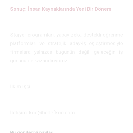
Sonuç: İnsan Kaynaklarında Yeni Bir Dönem
Stajyer programları, yapay zeka destekli öğrenme
platformları ve stratejik aday-iş eşleştirmesiyle
firmalara yalnızca bugünün değil, geleceğin iş
gücünü de kazandırıyoruz.
İlkim İşçi
İletişim: koc@hedefkoc.com
Bu gönderiyi paylaş