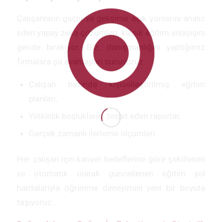
Çalışanların güçlü ve gelişime açık yönlerini analiz
eden yapay zeka çözümleri, klasik eğitim anlayışını
geride bırakıyor. Biz, danışmanlığını yaptığımız
firmalara şu avantajları sunuyoruz:
Çalışan bazında kişiselleştirilmiş eğitim
planları,
Yetkinlik boşluklarını tespit eden raporlar,
Gerçek zamanlı ilerleme ölçümleri.
Her çalışan için kariyer hedeflerine göre şekillenen
ve otomatik olarak güncellenen eğitim yol
haritalarıyla öğrenme deneyimini yeni bir boyuta
taşıyoruz.