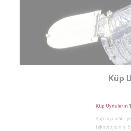
Küp U
Küp Uyduların T
Küp uydular, ya
teknolojisinin 