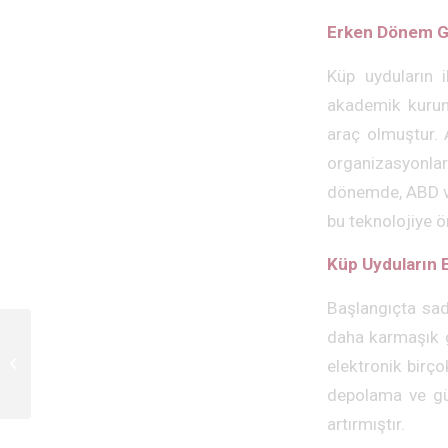
Erken Dönem Ge
Küp uyduların i
akademik kurumla
araç olmuştur. 
organizasyonlar
dönemde, ABD ve
bu teknolojiye ö
Küp Uyduların 
Başlangıçta sade
daha karmaşık gö
Küp Uydular ve Dünya
Ülkeleri Bakımından
elektronik birço
Teknolojik Yatırımlar
depolama ve güç
artırmıştır.