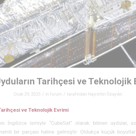
yduların Tarihçesi ve Teknolojik 
/
/
Ocak 29, 2025
in
forum
tarafından
Hayrettin Özaydın
arihçesi ve Teknolojik Evrimi
ni İngilizce ismiyle “CubeSat” olarak bilinen uydular, s
önemli bir parçası haline gelmiştir. Oldukça küçük boyutla