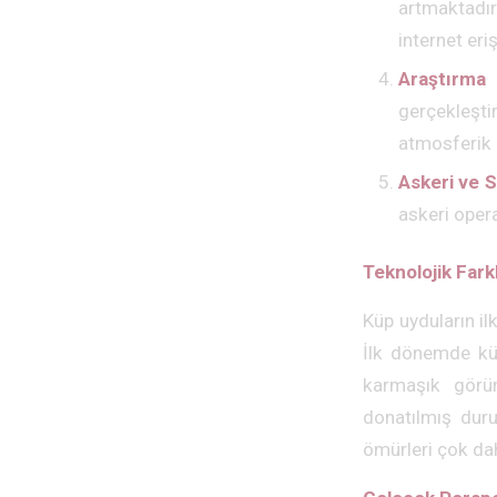
artmaktadır
internet er
Araştırma 
gerçekleşt
atmosferik ö
Askeri ve 
askeri opera
Teknolojik Farkl
Küp uyduların il
İlk dönemde küp 
karmaşık görün
donatılmış duru
ömürleri çok dah