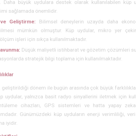
. Daha büyük uydulara destek olarak kullanılabilen küp uy
işimi sağlamada önemlidir.
ve Geliştirme:
Bilimsel deneylerin uzayda daha ekonom
irilmesi mümkün olmuştur. Küp uydular, mikro yer çeki
lçüm işleri için sıkça kullanılmaktadır.
Savunma:
Düşük maliyetli istihbarat ve gözetim çözümleri su
syonlarda stratejik bilgi toplama için kullanılmaktadır.
ılıklar
k geliştirildiği dönem ile bugün arasında çok büyük farklılıkl
uydular, yalnızca basit radyo sinyallerini iletmek için kul
tüleme cihazları, GPS sistemleri ve hatta yapay zeka t
mdadır. Günümüzdeki küp uyduların enerji verimliliği, veri
a iyidir.