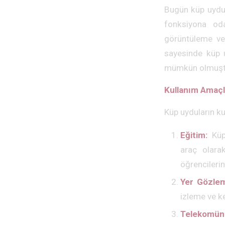
Bugün küp uydul
fonksiyona oda
görüntüleme veya
sayesinde küp u
mümkün olmuşt
Kullanım Amaçl
Küp uyduların ku
Eğitim:
Küp 
araç olarak
öğrencileri
Yer Gözlem
izleme ve k
Telekomün