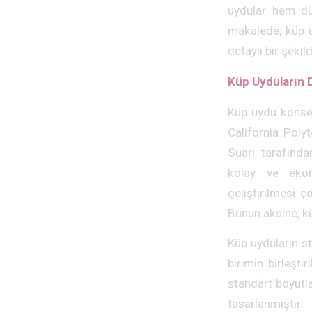
uydular hem dü
makalede, küp uy
detaylı bir şekil
Küp Uyduların
Küp uydu konsep
California Poly
Suari tarafında
kolay ve ekono
geliştirilmesi 
Bunun aksine, kü
Küp uyduların s
birimin birleşti
standart boyutla
tasarlanmıştır.