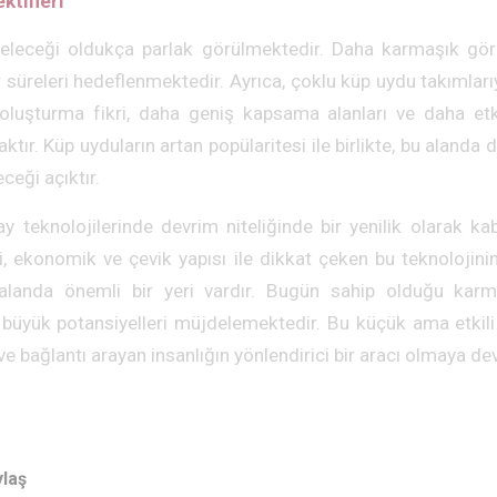
ktifleri
geleceği oldukça parlak görülmektedir. Daha karmaşık gör
üreleri hedeflenmektedir. Ayrıca, çoklu küp uydu takımlarıyl
 oluşturma fikri, daha geniş kapsama alanları ve daha et
tır. Küp uyduların artan popülaritesi ile birlikte, bu alanda 
eği açıktır.
y teknolojilerinde devrim niteliğinde bir yenilik olarak ka
mi, ekonomik ve çevik yapısı ile dikkat çeken bu teknoloji
alanda önemli bir yeri vardır. Bugün sahip olduğu karma
büyük potansiyelleri müjdelemektedir. Bu küçük ama etkili
 ve bağlantı arayan insanlığın yönlendirici bir aracı olmaya d
ylaş