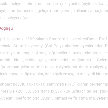
şük maliyetli olmaları hem de çok yönlülüğüyle dikkat 
duların tarihçesini, gelişim süreçlerini, kullanım amaçların
de inceleyeceğiz.
 Doğuşu
ti, ilk olarak 1999 yılında Stanford Üniversitesi’nden Pro
technic State University (Cal Poly) akademisyenlerinden P
n ortaya atılmıştır. Amaç, öğrencilerin uzay teknolojisi p
mik bir şekilde çalışabilmelerini sağlamaktı. Gelen
çoğu zaman yıllar sürmekte ve milyonlarca dolar maliyet g
çük boyutlu küp uydular, daha hızlı ve uygun maliyetli bir alt
tandart boyutu 10x10x10 santimetre (1U) olarak belirlenmişt
rilmesiyle (2U, 3U, vb.) daha büyük küp uydular da geliştiri
r, çeşitli platformlarla uyumlu olması ve fırlatma maliyetler