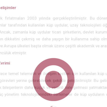
lişimler
lk fırlatmaları 2003 yılında gerçekleştirilmiştir. Bu dö
r tarafından kullanılan küp uydular, uzay teknolojileri öğr
Ancak, zamanla küp uydular ticari şirketlerin, devlet kuruml
ın dikkatini çekmiş ve daha yaygın bir kullanıma sahip ol
 Avrupa ülkeleri başta olmak üzere çeşitli akademik ve ara
ncülük etmiştir.
Evrimi
ce temel telemetri ve iletişim testleri için kullanılan küp
revleri yerine getirebilecek şekilde geliştirilmiştir. Bu gel
k bileşenlerin daha küçük ve verimli hale gelmesi yatmaktadı
 yönetim teknolojilerindeki ilerlemeler de küp uyduların