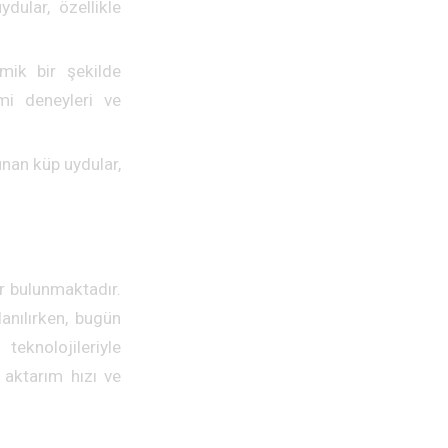
dular, özellikle
ik bir şekilde
mi deneyleri ve
nan küp uydular,
ar bulunmaktadır.
lanılırken, bugün
eknolojileriyle
 aktarım hızı ve