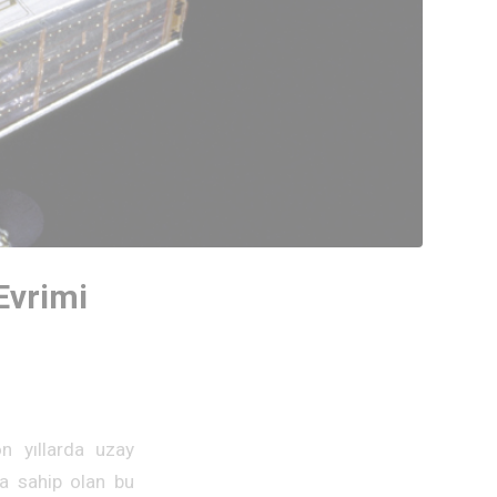
Evrimi
on yıllarda uzay
ra sahip olan bu