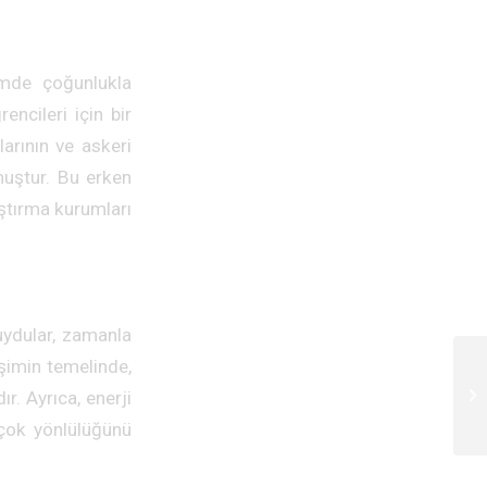
nemde çoğunlukla
encileri için bir
arının ve askeri
muştur. Bu erken
ştırma kurumları
 uydular, zamanla
işimin temelinde,
r. Ayrıca, enerji
 çok yönlülüğünü