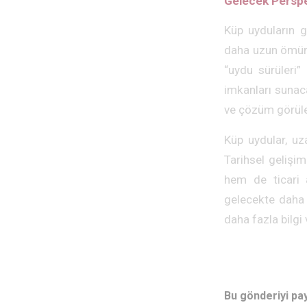
Gelecek Perspe
Küp uyduların 
daha uzun ömür s
“uydu sürüleri”
imkanları sunacak
ve çözüm görülec
Küp uydular, uza
Tarihsel gelişi
hem de ticari 
gelecekte daha 
daha fazla bilgi
Bu gönderiyi pa