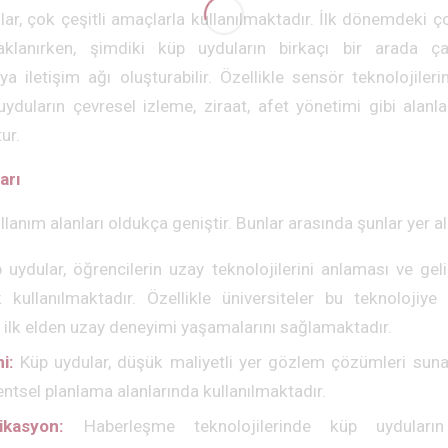
ar, çok çeşitli amaçlarla kullanılmaktadır. İlk dönemdeki ço
klanırken, şimdiki küp uyduların birkaçı bir arada ça
 iletişim ağı oluşturabilir. Özellikle sensör teknolojileri
yduların çevresel izleme, ziraat, afet yönetimi gibi alanla
ur.
arı
llanım alanları oldukça geniştir. Bunlar arasında şunlar yer a
uydular, öğrencilerin uzay teknolojilerini anlaması ve geli
 kullanılmaktadır. Özellikle üniversiteler bu teknolojiye
n ilk elden uzay deneyimi yaşamalarını sağlamaktadır.
i:
Küp uydular, düşük maliyetli yer gözlem çözümleri suna
entsel planlama alanlarında kullanılmaktadır.
ikasyon:
Haberleşme teknolojilerinde küp uyduların