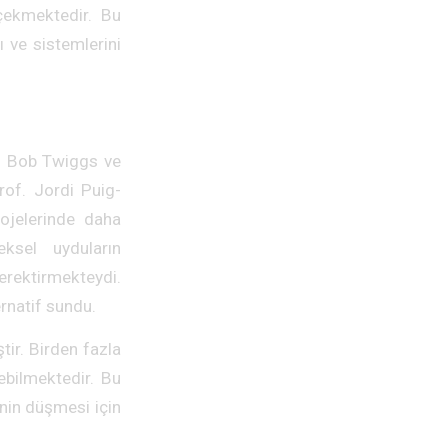
çekmektedir. Bu
ı ve sistemlerini
f. Bob Twiggs ve
rof. Jordi Puig-
rojelerinde daha
eksel uyduların
erektirmekteydi.
ernatif sundu.
ir. Birden fazla
lebilmektedir. Bu
inin düşmesi için