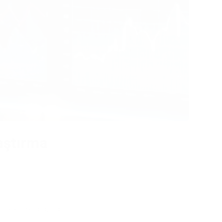
aştırma
in sektörel bazda