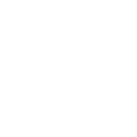
rişim veya mevcut
r. Biz, sektörel
erini detaylı bir
n verimli şekilde
ve zorlukları ele
ımları atmanıza
kla kalmaz, aynı
naliz raporları
rinlemesine bilgi.
e tehditleri.
ileceğiniz olası