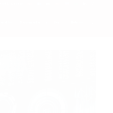
+90 553 228 98 60
ynakları
Danışmanlarımız
Forum
İletişim