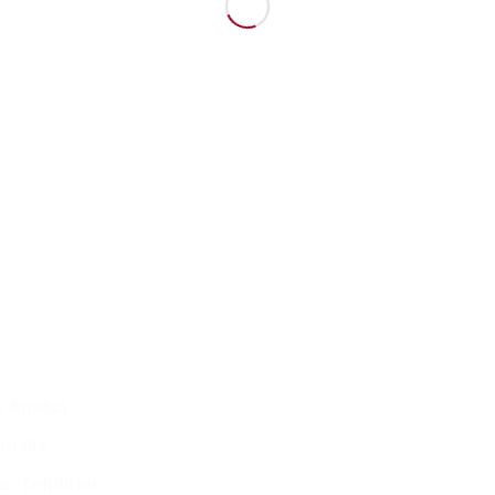
raştırmaları sunmaktadır. Yatırım öncesi analiz, yeni bir gi
 planlarınızı başarıya taşıyacak temel unsurlardan biridi
etici davranışlarını, rekabetçi ortamı ve yerel pazar özellikl
direrek, yatırımcılara riskleri minimize etme ve fırsatları e
onusunda rehberlik ederiz.
arımız, sektördeki en son trendleri, büyüme potansiyellerini 
m yapmayı düşündüğünüz sektördeki en uygun stratejik ad
Yatırım öncesi analizlerimiz, sadece mevcut durumu anlama
eli başarıyı sağlayacak stratejik bir yol haritası da sunar.
rları dikkate alarak, yatırımcılarımıza sektörel pazar a
 Analizi
: Hedef kitlenizin ihtiyaçları ve talepleri hakkında de
Analiz
: Sektördeki rakiplerin güçlü ve zayıf yönleri, fırsatları v
ve Tehditler
: Pazarın potansiyel fırsatlarını ve karşılaşab