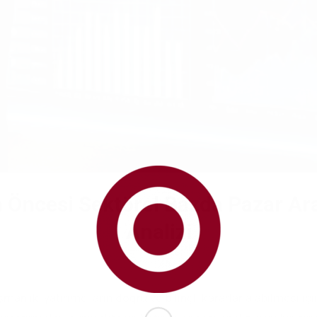
m Öncesi Sektörel Bazda Pazar Ar
Analizi
/
/
Mart 12, 2025
in
forum
tarafından
hedef-koc
anlık, yatırımcıların doğru ve bilinçli kararlar alabilmesi iç