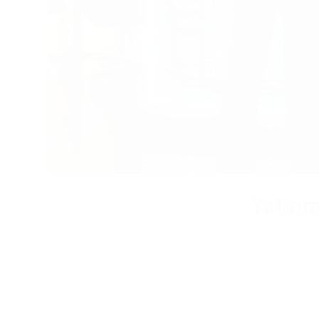
Yatırı
Ulusal ve Uluslararası
Pazar Araştırmaları
Hizmeti
Hedef Koç Danışm