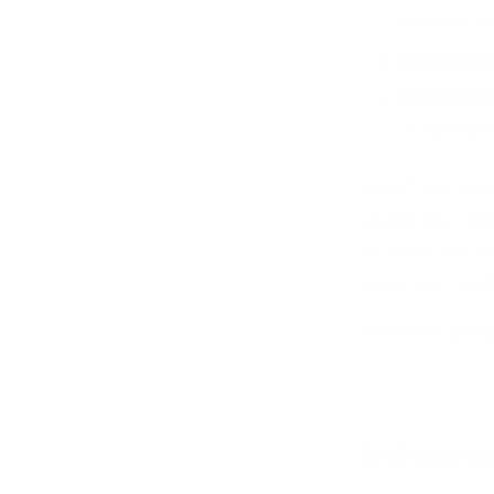
zorlukları 
Pazar Büyü
Tüketici Da
ve eğilimleri
Hedef Koç Danı
sağlamakla kal
stratejik yol ha
pazardaki fırsatl
HedefKoç Danış
Bu gönderiyi pa