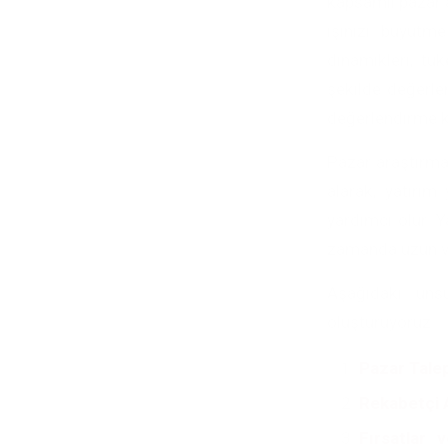
kapsamlı pazar a
işinizi büyütme
dinamikleri, tük
şekilde değerlen
değerlendirme k
Pazar araştırmal
alarak, yatırı
yardımcı olur. 
zamanda uzun vad
Aşağıdaki unsu
oluşturuyoruz:
Pazar Talep
Rekabetçi 
Fırsatlar 