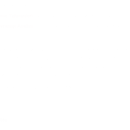
değerlendirme.
me Tahminleri
: Sektördeki büyüme oranları ve gelecekteki g
vranışı Analizi
: Pazarın hedef kitlesinin alışkanlıkları, kara
.
şmanlık olarak, bu verilerle sizi sadece mevcut sektöre 
maz, aynı zamanda yatırımınızı optimize edebilmeniz için
ritası sunarız. Bu süreç, yatırımınızın sürdürülebilirliğini
ardan en iyi şekilde faydalandırır.
manlık Dr. Uzman Psikolog H. Mert Özaydın
ylaş