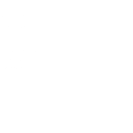
elişim alanları.
r verme süreçleri
dair bir öngörü
 size güçlü bir
 artırırken, sizi