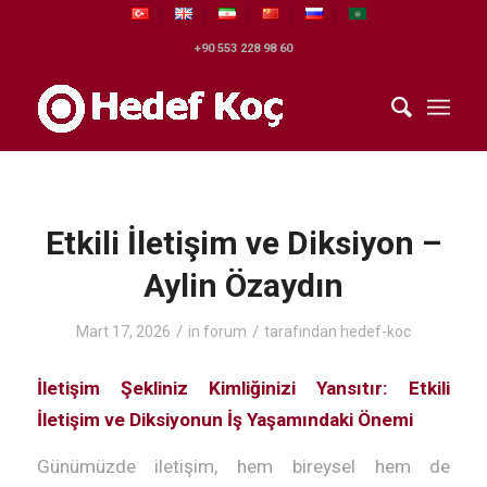
+90 553 228 98 60
Etkili İletişim ve Diksiyon –
Aylin Özaydın
/
/
Mart 17, 2026
in
forum
tarafından
hedef-koc
İletişim Şekliniz Kimliğinizi Yansıtır: Etkili
İletişim ve Diksiyonun İş Yaşamındaki Önemi
Günümüzde iletişim, hem bireysel hem de