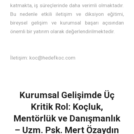
katmakta, iş süreçlerinde daha verimli olmaktadır.
Bu nedenle etkili iletişim ve diksiyon eğitimi,
bireysel gelişim ve kurumsal başarı açısından
önemli bir yatırım olarak değerlendirilmektedir.
İletişim: koc@hedefkoc.com
Kurumsal Gelişimde Üç
Kritik Rol: Koçluk,
Mentörlük ve Danışmanlık
– Uzm. Psk. Mert Özaydın