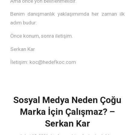
Ama önce yön belirlenmelidir.
Benim danışmanlık yaklaşımımda her zaman ilk
adım budur:
Önce konum, sonra iletişim.
Serkan Kar
İletişim: koc@hedefkoc.com
Sosyal Medya Neden Çoğu
Marka İçin Çalışmaz? –
Serkan Kar