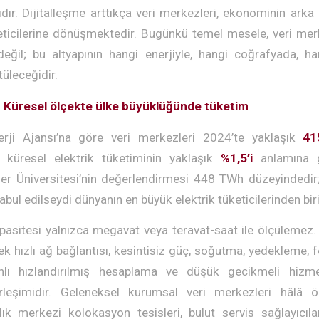
sıdır. Dijitalleşme arttıkça veri merkezleri, ekonominin arka
üketicilerine dönüşmektedir. Bugünkü temel mesele, veri merk
eğil; bu altyapının hangi enerjiyle, hangi coğrafyada, h
tüleceğidir.
Küresel ölçekte ülke büyüklüğünde tüketim
nerji Ajansı’na göre veri merkezleri 2024’te yaklaşık
41
, küresel elektrik tüketiminin yaklaşık
%1,5’i
anlamına g
tler Üniversitesi’nin değerlendirmesi 448 TWh düzeyindedir
abul edilseydi dünyanın en büyük elektrik tüketicilerinden biri
apasitesi yalnızca megavat veya teravat-saat ile ölçülemez. 
k hızlı ağ bağlantısı, kesintisiz güç, soğutma, yedekleme, f
lı hızlandırılmış hesaplama ve düşük gecikmeli hizm
birleşimidir. Geleneksel kurumsal veri merkezleri hâlâ 
ık merkezi kolokasyon tesisleri, bulut servis sağlayıcıla