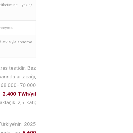
tüketimine yakın/
enaryosu
d etkisiyle absorbe
res testidir. Baz
varında artacağı,
ık 68.000–70.000
ri
2.400 TWh/yıl
aklaşık 2,5 katı;
Türkiye’nin 2025
osunda ise
6.600