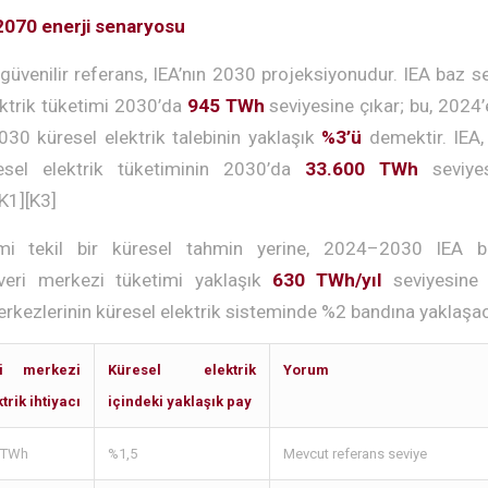
2070 enerji senaryosu
güvenilir referans, IEA’nın 2030 projeksiyonudur. IEA baz 
ektrik tüketimi 2030’da
945 TWh
seviyesine çıkar; bu, 2024’
2030 küresel elektrik talebinin yaklaşık
%3’ü
demektir. IEA,
sel elektrik tüketiminin 2030’da
33.600 TWh
seviyes
K1][K3]
mi tekil bir küresel tahmin yerine, 2024–2030 IEA b
 veri merkezi tüketimi yaklaşık
630 TWh/yıl
seviyesine 
erkezlerinin küresel elektrik sisteminde %2 bandına yaklaşac
ri merkezi
Küresel elektrik
Yorum
trik ihtiyacı
içindeki yaklaşık pay
 TWh
%1,5
Mevcut referans seviye