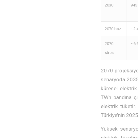
2030
945
2070 baz
~2.
2070
~6.
stres
2070 projeksiyon
senaryoda 2035 s
küresel elektri
TWh bandına çı
elektrik tüketir
Türkiye’nin 2025 
Yüksek senaryo
elektrik tüketi