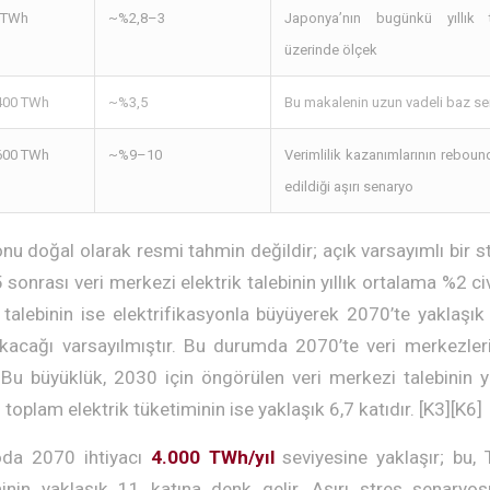
 TWh
~%2,8–3
Japonya’nın bugünkü yıllık 
üzerinde ölçek
400 TWh
~%3,5
Bu makalenin uzun vadeli baz s
600 TWh
~%9–10
Verimlilik kazanımlarının reboun
edildiği aşırı senaryo
u doğal olarak resmi tahmin değildir; açık varsayımlı bir st
onrası veri merkezi elektrik talebinin yıllık ortalama %2 ci
k talebinin ise elektrifikasyonla büyüyerek 2070’te yaklaş
kacağı varsayılmıştır. Bu durumda 2070’te veri merkezle
. Bu büyüklük, 2030 için öngörülen veri merkezi talebinin y
toplam elektrik tüketiminin ise yaklaşık 6,7 katıdır. [K3][K6]
da 2070 ihtiyacı
4.000 TWh/yıl
seviyesine yaklaşır; bu, 
minin yaklaşık 11 katına denk gelir. Aşırı stres senary