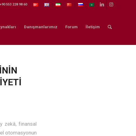
+90 553 228 98 60
ynakları
Danışmanlarımız
Forum
İletişim
İNİN
İYETİ
ay zekâ, finansal
riyel otomasyonun