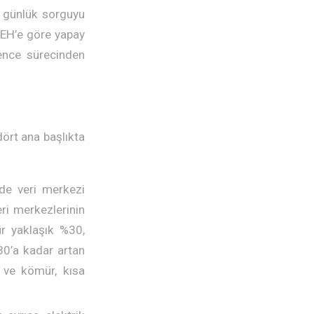
a günlük sorguyu
NWEH’e göre yapay
rence sürecinden
dört ana başlıkta
nde veri merkezi
ri merkezlerinin
ür yaklaşık %30,
30’a kadar artan
z ve kömür, kısa