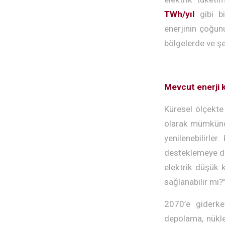
TWh/yıl
gibi bi
enerjinin çoğunu
bölgelerde ve ş
Mevcut enerji k
Küresel ölçekte
olarak mümkündür
yenilenebilirl
desteklemeye dev
elektrik düşük 
sağlanabilir mi?
2070’e giderken
depolama, nükle