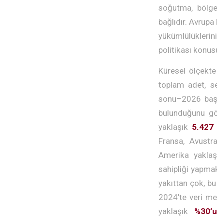
soğutma, bölge
bağlıdır. Avrupa
yükümlülüklerin
politikası konu
Küresel ölçekte 
toplam adet, se
sonu–2026 başı
bulunduğunu gö
yaklaşık
5.427 
Fransa, Avustr
Amerika yakla
sahipliği yapmak
yakıttan çok, b
2024’te veri me
yaklaşık
%30’u