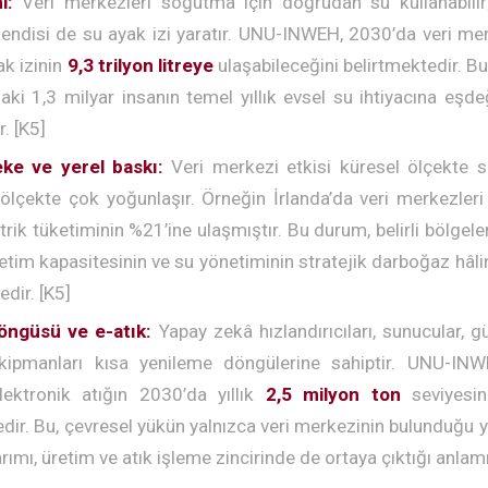
i:
Veri merkezleri soğutma için doğrudan su kullanabilir;
kendisi de su ayak izi yaratır. UNU-INWEH, 2030’da veri mer
yak izinin
9,3 trilyon litreye
ulaşabileceğini belirtmektedir. B
daki 1,3 milyar insanın temel yıllık evsel su ihtiyacına eşd
. [K5]
eke ve yerel baskı:
Veri merkezi etkisi küresel ölçekte sın
 ölçekte çok yoğunlaşır. Örneğin İrlanda’da veri merkezleri
rik tüketiminin %21’ine ulaşmıştır. Bu durum, belirli bölgele
 iletim kapasitesinin ve su yönetiminin stratejik darboğaz hâli
dir. [K5]
ngüsü ve e-atık:
Yapay zekâ hızlandırıcıları, sunucular, g
ipmanları kısa yenileme döngülerine sahiptir. UNU-IN
elektronik atığın 2030’da yıllık
2,5 milyon ton
seviyesin
ir. Bu, çevresel yükün yalnızca veri merkezinin bulunduğu ye
rımı, üretim ve atık işleme zincirinde de ortaya çıktığı anlamı