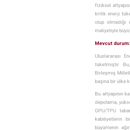
fiziksel altyapı
kritik enerji t
olup olmadığı d
maliyetiyle büyü
Mevcut durum: 
Uluslararası E
tüketmiştir. Bu
Birleşmiş Mille
başına bir ülke k
Bu altyapının k
depolama, yükse
GPU/TPU taban
kabiliyetlerin 
büyümenin ağırl