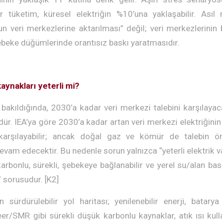
r tüketim, küresel elektriğin %10’una yaklaşabilir. Asıl 
n veri merkezlerine aktarılması” değil; veri merkezlerinin be
ebeke düğümlerinde orantısız baskı yaratmasıdır.
aynakları yeterli mi?
 bakıldığında, 2030’a kadar veri merkezi talebini karşılayac
. IEA’ya göre 2030’a kadar artan veri merkezi elektriğinin 
er karşılayabilir; ancak doğal gaz ve kömür de talebin 
am edecektir. Bu nedenle sorun yalnızca “yeterli elektrik va
karbonlu, sürekli, şebekeye bağlanabilir ve yerel su/alan ba
” sorusudur. [K2]
 sürdürülebilir yol haritası; yenilenebilir enerji, batary
er/SMR gibi sürekli düşük karbonlu kaynaklar, atık ısı kulla