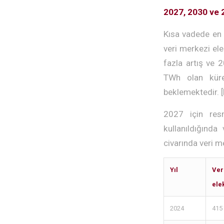
2027, 2030 ve 
Kısa vadede en 
veri merkezi el
fazla artış ve 
TWh olan küre
beklemektedir. [
2027 için res
kullanıldığında
civarında veri m
Yıl
Ve
elek
2024
415