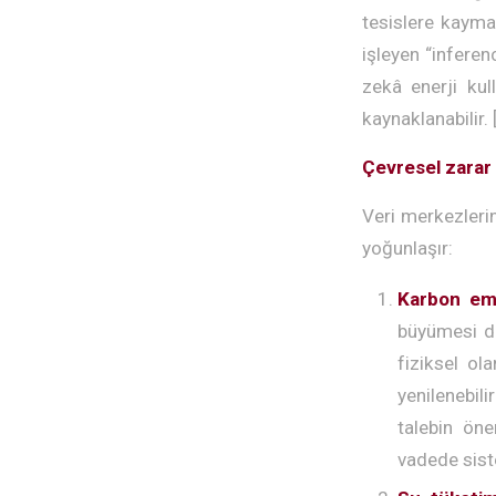
tesislere kayma
işleyen “inferen
zekâ enerji kul
kaynaklanabilir. 
Çevresel zarar
Veri merkezlerin
yoğunlaşır:
Karbon em
büyümesi do
fiziksel ol
yenilenebil
talebin öne
vadede sist