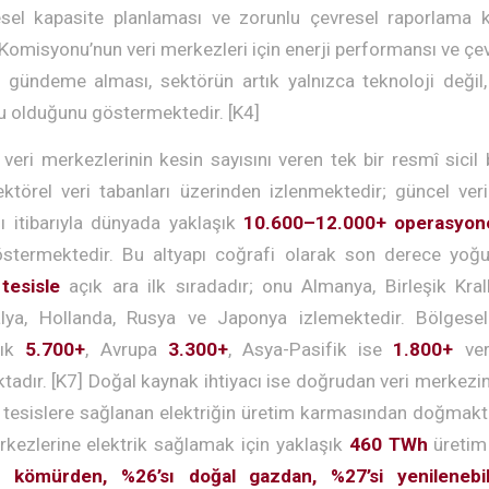
sel kapasite planlaması ve zorunlu çevresel raporlama
 Komisyonu’nun veri merkezleri için enerji performansı ve ç
i gündeme alması, sektörün artık yalnızca teknoloji değil,
su olduğunu göstermektedir. [K4]
veri merkezlerinin kesin sayısını veren tek bir resmî sicil
ktörel veri tabanları üzerinden izlenmektedir; güncel ver
 itibarıyla dünyada yaklaşık
10.600–12.000+ operasyone
stermektedir. Bu altyapı coğrafi olarak son derece yoğu
tesisle
açık ara ilk sıradadır; onu Almanya, Birleşik Krall
alya, Hollanda, Rusya ve Japonya izlemektedir. Bölgese
şık
5.700+
, Avrupa
3.300+
, Asya-Pasifik ise
1.800+
ver
tadır. [K7] Doğal kaynak ihtiyacı ise doğrudan veri merkezin
u tesislere sağlanan elektriğin üretim karmasından doğmakta
rkezlerine elektrik sağlamak için yaklaşık
460 TWh
üretim
 kömürden, %26’sı doğal gazdan, %27’si yenilenebili