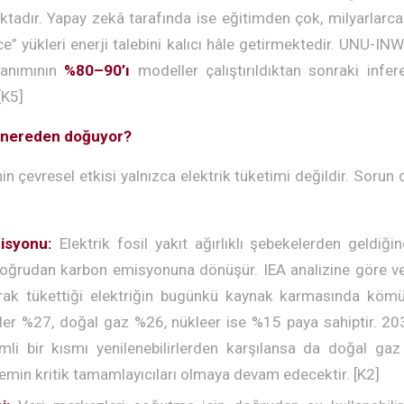
ktadır. Yapay zekâ tarafında ise eğitimden çok, milyarlarc
ce” yükleri enerji talebini kalıcı hâle getirmektedir. UNU-I
lanımının
%80–90’ı
modeller çalıştırıldıktan sonraki infe
[K5]
 nereden doğuyor?
in çevresel etkisi yalnızca elektrik tüketimi değildir. Sorun 
isyonu:
Elektrik fosil yakıt ağırlıklı şebekelerden geldiği
ğrudan karbon emisyonuna dönüşür. IEA analizine göre ve
arak tükettiği elektriğin bugünkü kaynak karmasında köm
irler %27, doğal gaz %26, nükleer ise %15 paya sahiptir. 20
mli bir kısmı yenilenebilirlerden karşılansa da doğal ga
emin kritik tamamlayıcıları olmaya devam edecektir. [K2]