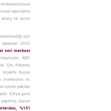
 kombinasyonuna
evresel raporlama
 enerji ve çevre
 bulunmadığı için
i tabanları 2025
l veri merkezi
nlaşmıştır: ABD
ık, Çin, Kanada,
l ölçekte Kuzey
i merkezine ev
in içinde yakılan
dır: IEA’ya göre
 yapılmış; bunun
rlerden, %15’i