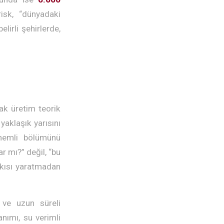
risk, “dünyadaki
lirli şehirlerde,
ak üretim teorik
yaklaşık yarısını
önemli bölümünü
r mı?” değil, “bu
skısı yaratmadan
a ve uzun süreli
nımı, su verimli