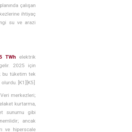
 planında çalışan
ezlerine ihtiyaç
angi su ve arazi
5 TWh
elektrik
elir. 2025 için
; bu tüketim tek
 olurdu. [K1][K5]
Veri merkezleri;
elaket kurtarma,
et sunumu gibi
önemlidir; ancak
rı ve hiperscale