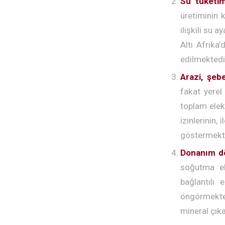
Su tüketim
üretiminin 
ilişkili su a
Altı Afrika’
edilmektedir
Arazi, şeb
fakat yerel
toplam elekt
izinlerinin,
göstermekte
Donanım dö
soğutma ek
bağlantılı 
öngörmekted
mineral çıka