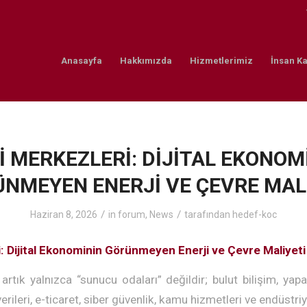
Anasayfa
Hakkımızda
Hizmetlerimiz
İnsan Ka
İ MERKEZLERİ: DİJİTAL EKONOM
NMEYEN ENERJİ VE ÇEVRE MAL
/
/
Haziran 8, 2026
in
forum
,
News
tarafından
hedef-koc
: Dijital Ekonominin Görünmeyen Enerji ve Çevre Maliyeti
artık yalnızca “sunucu odaları” değildir; bulut bilişim, yap
 verileri, e-ticaret, siber güvenlik, kamu hizmetleri ve endüst