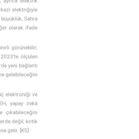
 ayrıca elektrik
kezi elektriğiyle
u büyüklük, Sahra
eğer olarak ifade
ırlı görünebilir;
 2023’te ölçülen
rde yeni bağlantı
ne gelebileceğini
üç elektroniği ve
WEH, yapay zekâ
e çıkabileceğini
rde değil; kritik
na gelir. [K5]