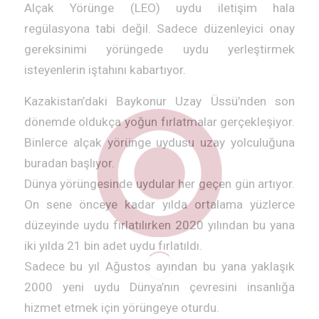
Alçak Yörünge (LEO) uydu iletişim hala
regülasyona tabi değil. Sadece düzenleyici onay
gereksinimi yörüngede uydu yerleştirmek
isteyenlerin iştahını kabartıyor.
Kazakistan’daki Baykonur Uzay Üssü’nden son
dönemde oldukça yoğun fırlatmalar gerçekleşiyor.
Binlerce alçak yörünge uydusu uzay yolculuğuna
buradan başlıyor.
Dünya yörüngesinde uydular her geçen gün artıyor.
On sene önceye kadar yılda ortalama yüzlerce
düzeyinde uydu fırlatılırken 2020 yılından bu yana
iki yılda 21 bin adet uydu fırlatıldı.
Sadece bu yıl Ağustos ayından bu yana yaklaşık
2000 yeni uydu Dünya’nın çevresini insanlığa
hizmet etmek için yörüngeye oturdu.